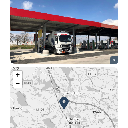
©
+
−