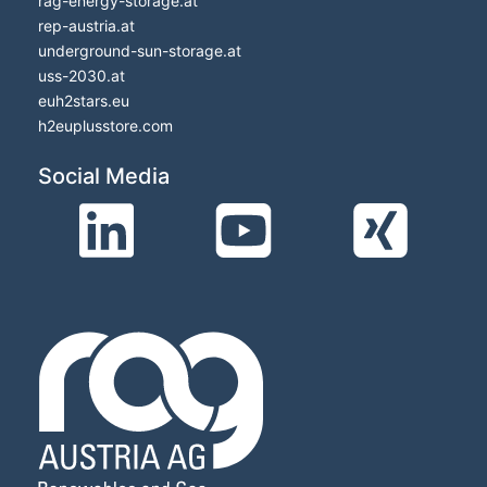
rag-energy-storage.at
rep-austria.at
underground-sun-storage.at
uss-2030.at
euh2stars.eu
h2euplusstore.com
Social Media