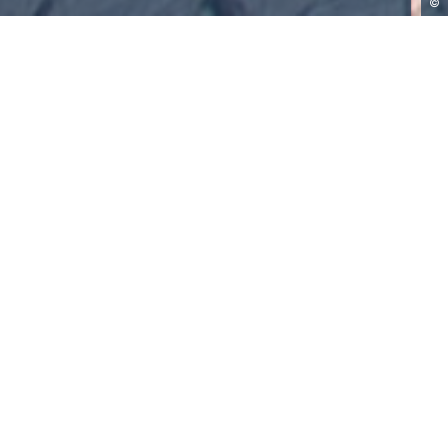
©
RAG Gas Mobil
Tankstellen
CNG Tankstellen
Seit Juni 2016 betreibt RAG zwei
Erdgastankstellen (CNG) in Gampern
und Kremsmünster in Oberösterreich.